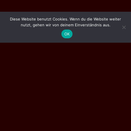
Diese Website benutzt Cookies. Wenn du die Website weiter
nutzt, gehen wir von deinem Einverständnis aus.
1
Little Talks
OK
2
Warrior
3
Just Dancing
4
Turn Me Good
5
Bro Hymn
6
Hero of War
7
Feels Like Summer